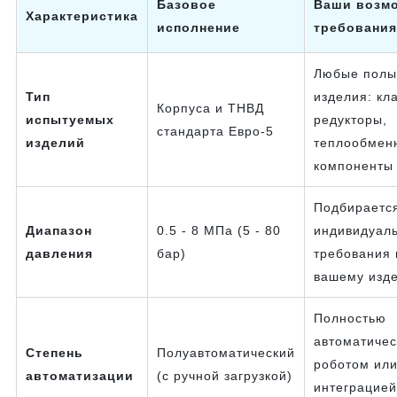
Базовое
Ваши возм
Характеристика
исполнение
требования
Любые полы
Тип
изделия: кл
Корпуса и ТНВД
испытуемых
редукторы,
стандарта Евро-5
изделий
теплообмен
компоненты
Подбираетс
Диапазон
0.5 - 8 МПа (5 - 80
индивидуал
давления
бар)
требования 
вашему изд
Полностью
автоматичес
Степень
Полуавтоматический
роботом ил
автоматизации
(с ручной загрузкой)
интеграцией