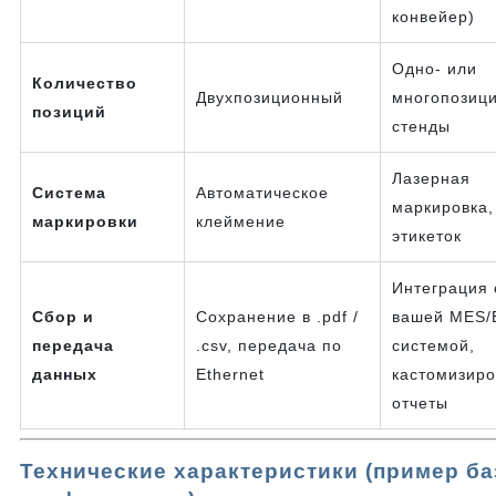
конвейер)
Одно- или
Количество
Двухпозиционный
многопозиц
позиций
стенды
Лазерная
Система
Автоматическое
маркировка,
маркировки
клеймение
этикеток
Интеграция 
Сбор и
Сохранение в .pdf /
вашей MES/
передача
.csv, передача по
системой,
данных
Ethernet
кастомизир
отчеты
Технические характеристики (пример б