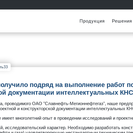
Продукция
Решения
ть33
олучило подряд на выполнение работ по
ой документации интеллектуальных КНС
а, проводимого ОАО "Славнефть-Мегионнефтегаз", наше предпр
роектной и конструкторской документации интеллектуальных КН
имеет многолетний опыт в проведении исследований и проектны
й, исследовательский характер. Необходимо разработать конст
ефти и газа) удовлетворяющую нестандартным техническим тре