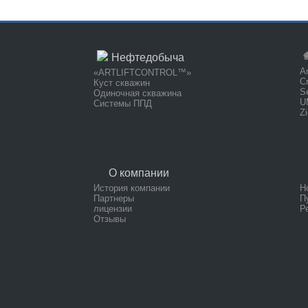
Нефтедобыча
Ar
«ARTLIFTCONTROL™»
C
Куст скважин
S
Одиночная скважина
U
Системы ППД
Z
О компании
История компании
Н
Партнеры
П
лицензии
Р
Отзывы