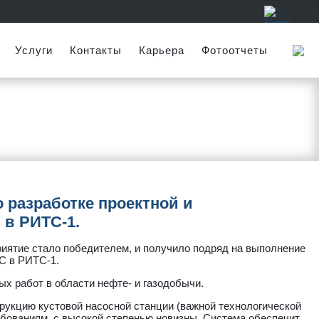
Услуги
Контакты
Карьера
Фотоотчеты
 разработке проектной и
 в РИТС-1.
иятие стало победителем, и получило подряд на выполнение
С в РИТС-1.
х работ в области нефте- и газодобычи.
рукцию кустовой насосной станции (важной технологической
бованиям, с высокой степенью новизны. Система обеспечит