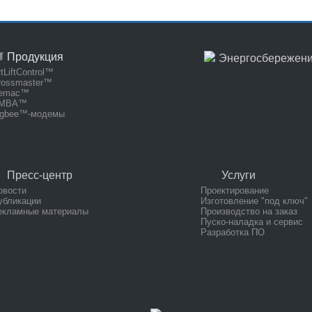
Продукция
Энергосбережен
tLiftControl™
rossmaster™
emac™
MBA™
igbee™-модемы
Пресс-центр
Услуги
овости
Проектирование
убликации
Изготовление "под ключ"
екламные материалы
Производство на заказ
Пуско-наладка и сервис
Разработка ПО