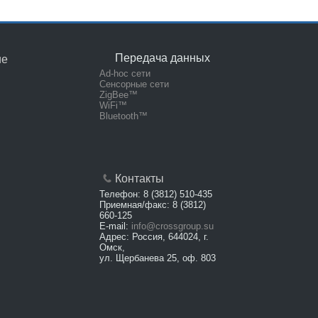
Передача данных
ие
Ad-hoc сети
Сенсорные сети
ZigBee™
WiFi™
Bluetooth™
Контакты
Телефон: 8 (3812) 510-435
Приемная/факс: 8 (3812)
660-125
E-mail:
info@crossgroup.su
Адрес: Россия, 644024, г.
Омск,
ул. Щербанева 25, оф. 803